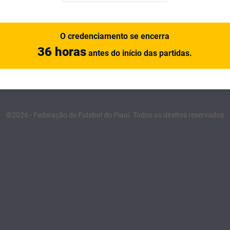
O credenciamento se encerra
36 horas
antes do início das partidas.
©2026 - Federação de Futebol do Piauí. Todos os direitos reservados