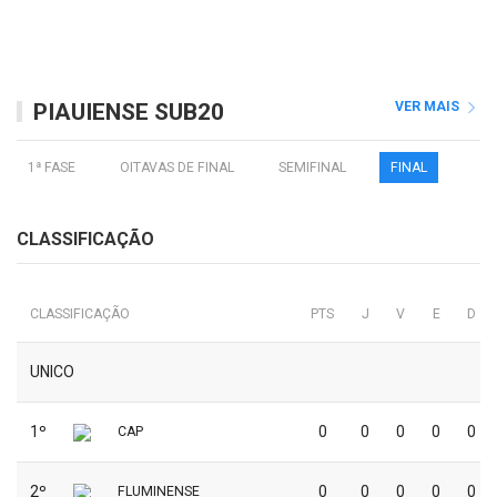
PIAUIENSE SUB20
VER MAIS
1ª FASE
OITAVAS DE FINAL
SEMIFINAL
FINAL
CLASSIFICAÇÃO
CLASSIFICAÇÃO
PTS
J
V
E
D
UNICO
1º
0
0
0
0
0
CAP
2º
0
0
0
0
0
FLUMINENSE