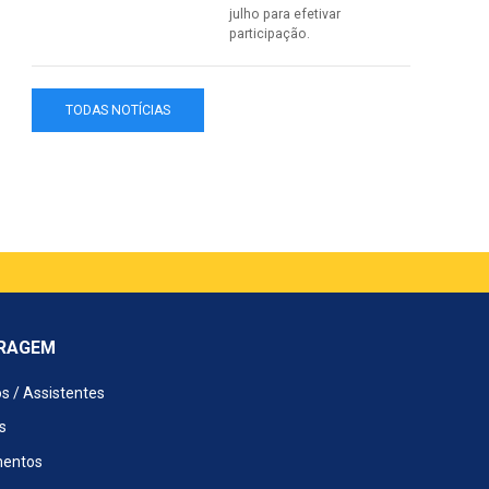
julho para efetivar
participação.
TODAS NOTÍCIAS
TRAGEM
os / Assistentes
s
entos