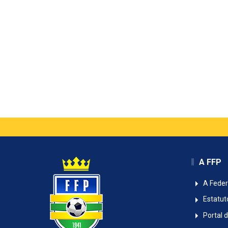
A FFP
A Fede
Estatut
Portal 