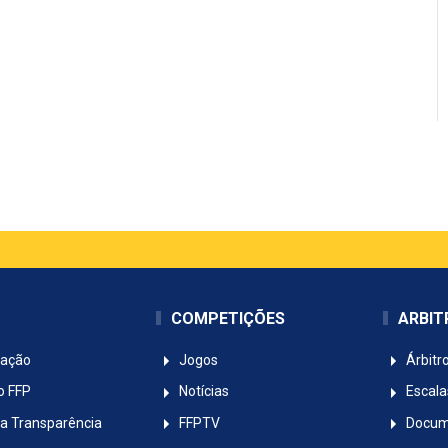
COMPETIÇÕES
ARBI
ração
Jogos
Árbitr
o FFP
Notícias
Escala
da Transparência
FFPTV
Docum