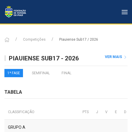
Competições
Piauiense Sub17 / 2026
PIAUIENSE SUB17 - 2026
VER MAIS
1ª FASE
SEMIFINAL
FINAL
TABELA
CLASSIFICAÇÃO
PTS
J
V
E
D
GRUPO A