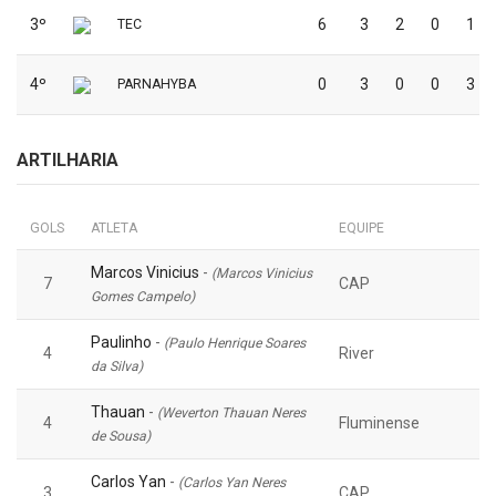
3º
6
3
2
0
1
TEC
4º
0
3
0
0
3
PARNAHYBA
ARTILHARIA
GOLS
ATLETA
EQUIPE
Marcos Vinicius
-
(Marcos Vinicius
7
CAP
Gomes Campelo)
Paulinho
-
(Paulo Henrique Soares
4
River
da Silva)
Thauan
-
(Weverton Thauan Neres
4
Fluminense
de Sousa)
Carlos Yan
-
(Carlos Yan Neres
3
CAP