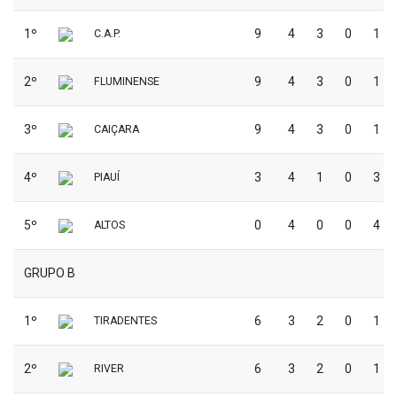
1º
9
4
3
0
1
C.A.P.
2º
9
4
3
0
1
FLUMINENSE
3º
9
4
3
0
1
CAIÇARA
4º
3
4
1
0
3
PIAUÍ
5º
0
4
0
0
4
ALTOS
GRUPO B
1º
6
3
2
0
1
TIRADENTES
2º
6
3
2
0
1
RIVER